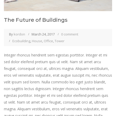
The Future of Buildings
By
kordon
March 24, 2017
0 comment
Ecobuilding
,
House
,
Office
,
Tower
Integer rhoncus hendrerit sem egestas porttitor. Integer et mi
sed dolor eleifend pretium quis ut velit. Nam sit amet arcu
feugiat, consequat orci at, ultrices magna. Aliquam vestibulum,
eros vel venenatis vulputate, erat augue suscipit mi, nec rhoncus
velit ipsum sed lorem. Nulla commodo leo eget justo blandit,
non sagittis lectus dignissim. Integer rhoncus hendrerit sem
egestas porttitor. Integer et mi sed dolor eleifend pretium quis
ut velit. Nam sit amet arcu feugiat, consequat orci at, ultrices
magna. Aliquam vestibulum, eros vel venenatis vulputate, erat
augue suscipit mi, nec rhoncus velit ipsum sed lorem. Nulla